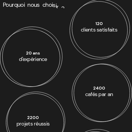
Pourquoi
n
o
u
s
c
h
o
i
s
i
r
?
120
clients satisfaits
20 ans
d'expérience
2400
cafés par an
2200
projets réussis