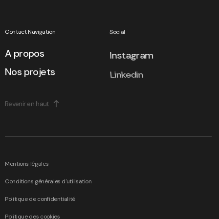
Contact Navigation
Social
A propos
Instagram
Nos projets
Linkedin
Revenir en haut
Nous utilisons les cookies afin d'améliorer votre expérience
Mentions légales
Tout confirmer
Conditions générales d'utilisation
Modifier
Politique de confidentialité
Voir plus
Politique des cookies