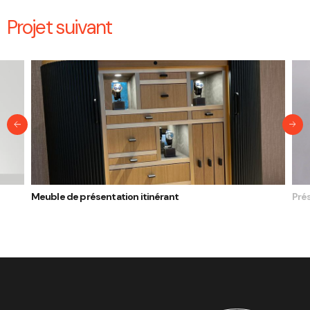
Projet suivant
Meuble de présentation itinérant
Prés